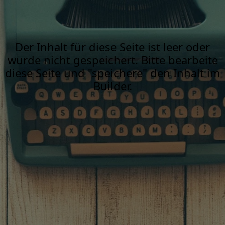
Der Inhalt für diese Seite ist leer oder
wurde nicht gespeichert. Bitte bearbeite
diese Seite und "speichere" den Inhalt im
Builder.